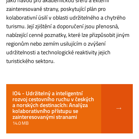
jako návod pro akademickou sféru a externí
zainteresované strany, poskytující plán pro
kolaborativní úsilí v oblasti udržitelného a chytrého
turismu. Její zjištění a doporučení jsou přenosná,
nabízející cenné poznatky, které lze přizpůsobit jiným
regionům nebo zemím usilujícím o zvýšení
udržitelnosti a technologické reaktivity jejich
turistického sektoru.
IO4 - Udržitelný a inteligentní
rozvoj cestovního ruchu v českých
a norských destinacích: Analýza
kolaborativního přístupu se
zainteresovanými stranami
14.0 MB